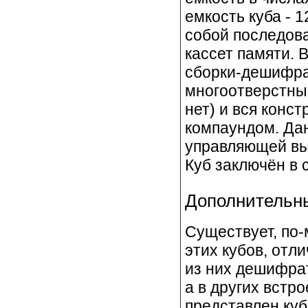
емкость куба - 1
собой последова
кассет памяти. 
сборки-дешифра
многоотверстны
нет) и вся конс
компаундом. Да
управляющей вы
Куб заключён в 
Дополнительн
Существует, по-
этих кубов, отл
из них дешифрат
а в других встр
представлен ку