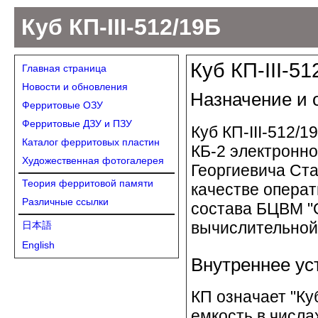
Куб КП-III-512/19Б
Куб КП-III-51
Главная страница
Новости и обновления
Назначение и 
Ферритовые ОЗУ
Ферритовые ДЗУ и ПЗУ
Куб КП-III-512/1
Каталог ферритовых пластин
КБ-2 электронно
Художественная фотогалерея
Георгиевича Ста
Теория ферритовой памяти
качестве опера
Различные ссылки
состава БЦВМ "
вычислительной
日本語
English
Внутреннее ус
КП означает "Куб
емкость в числа